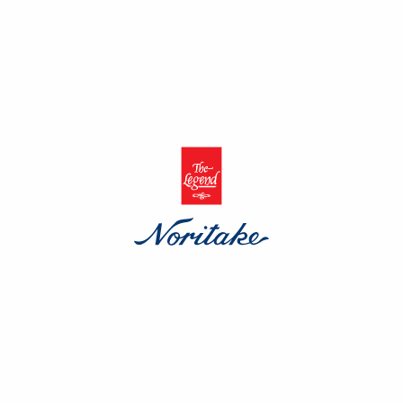
Tea Cup Saucer
(0)
$
10.03
BB Plate
Tea Cup Saucer
(0)
(0)
$
9.52
$
10.03